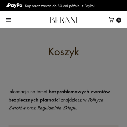
Kup teraz zapłać do 30 dni później z PayPo!
0
Koszyk
bezproblemowych zwrotów
Informacje na temat
i
bezpiecznych płatności
znajdziesz w
Polityce
Zwrotów
oraz
Regulaminie Sklepu.