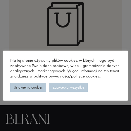
Twój koszyk aktualnie jest pusty.
Na tej stronie używamy plików cookies, w których mogą być
zapisywane Twoje dane osobowe, w celu gromadzenia danych
analitycznych i marketingowych. Więcej informacji na ten temat
znajdziesz w polityce prywatności/polityce cookies..
Ustawienia cookies
Zaakceptuj wszystkie